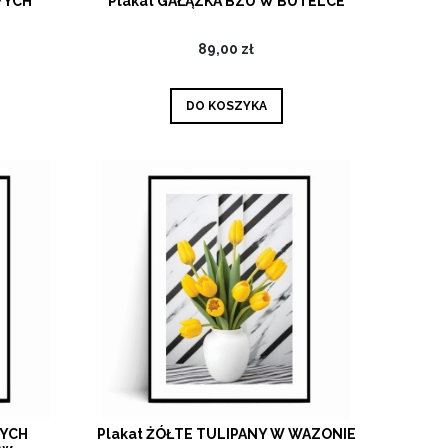
WYCH
Plakat GAŁĄZKA BZU W BUTELCE
89,00 zł
DO KOSZYKA
NYCH
Plakat ŻÓŁTE TULIPANY W WAZONIE