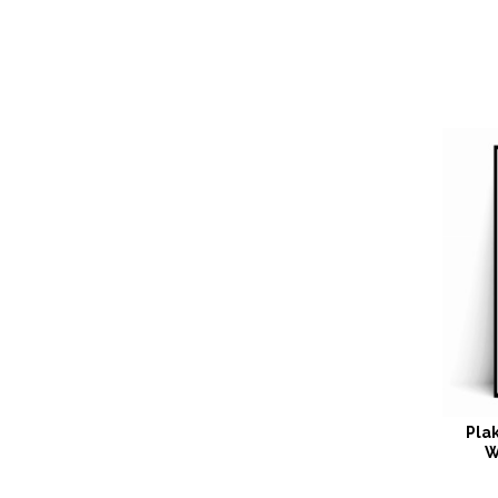
Pla
W