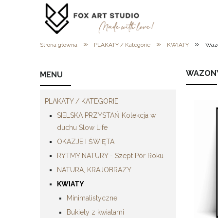
»
»
»
Strona główna
PLAKATY / Kategorie
KWIATY
Wazo
WAZONY
MENU
PLAKATY / KATEGORIE
SIELSKA PRZYSTAŃ Kolekcja w
duchu Slow Life
OKAZJE I ŚWIĘTA
RYTMY NATURY - Szept Pór Roku
NATURA, KRAJOBRAZY
KWIATY
Minimalistyczne
Bukiety z kwiatami