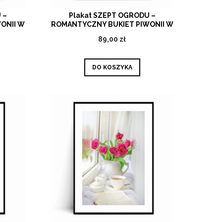
 –
Plakat SZEPT OGRODU –
ONII W
ROMANTYCZNY BUKIET PIWONII W
U
WAZONIE
89,00 zł
DO KOSZYKA