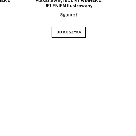
NEK Z
Plakat ŚWIĄTECZNY WIANEK Z
JELENIEM Ilustrowany
89,00 zł
DO KOSZYKA