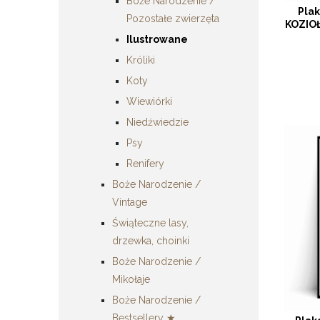
Boże Narodzenie /
Pla
Pozostałe zwierzęta
KOZIOŁ
Ilustrowane
Króliki
Koty
Wiewiórki
Niedźwiedzie
Psy
Renifery
Boże Narodzenie /
Vintage
Świąteczne lasy,
drzewka, choinki
Boże Narodzenie /
Mikołaje
Boże Narodzenie /
Bestsellery ★