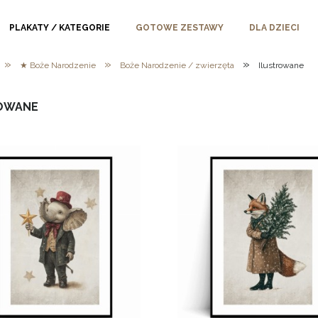
PLAKATY / KATEGORIE
GOTOWE ZESTAWY
DLA DZIECI
»
»
»
★ Boże Narodzenie
Boże Narodzenie / zwierzęta
Ilustrowane
OWANE