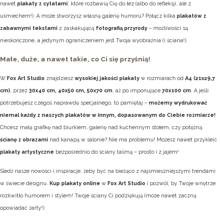
nawet
plakaty z cytatami
, które rozbawią Cię do łez (albo do refleksji, ale z
uśmiechem!). A może stworzysz własną galerię humoru? Połącz kilka
plakatów z
zabawnymi tekstami
z zaskakującą
fotografią przyrody
– możliwości są
nieskończone, a jedynym ograniczeniem jest Twoja wyobraźnia (i ściana!).
Małe, duże, a nawet takie, co Ci się przyśnią!
W
Fox Art Studio
znajdziesz
wysokiej jakości plakaty
w rozmiarach od
A4 (21x29,7
cm)
, przez
30x40 cm, 40x50 cm, 50x70 cm
, aż po imponujące
70x100 cm
. A jeśli
potrzebujesz czegoś naprawdę specjalnego, to pamiętaj –
możemy wydrukować
niemal każdy z naszych plakatów w innym, dopasowanym do Ciebie rozmiarze!
Chcesz małą grafikę nad biurkiem, galerię nad kuchennym stołem, czy potężną
ścianę z obrazami
nad kanapą w salonie? Nie ma problemu! Możesz nawet przykleić
plakaty artystyczne
bezpośrednio do ściany taśmą – prosto i z jajem!
Śledź nasze nowości i inspiracje, żeby być na bieżąco z najśmieszniejszymi trendami
w świecie designu.
Kup plakaty online
w
Fox Art Studio
i pozwól, by Twoje wnętrze
rozkwitło humorem i stylem! Twoje ściany Ci podziękują (może nawet zaczną
opowiadać żarty!).