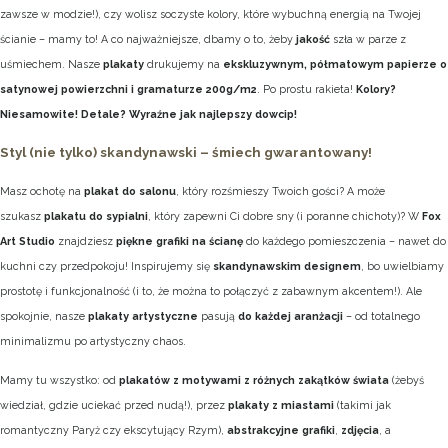
zawsze w modzie!), czy wolisz soczyste kolory, które wybuchną energią na Twojej
ścianie – mamy to! A co najważniejsze, dbamy o to, żeby
jakość
szła w parze z
uśmiechem. Nasze
plakaty
drukujemy na
ekskluzywnym, półmatowym papierze o
satynowej powierzchni i gramaturze 200g/m2
. Po prostu rakieta!
Kolory?
Niesamowite! Detale? Wyraźne jak najlepszy dowcip!
Styl (nie tylko) skandynawski – śmiech gwarantowany!
Masz ochotę na
plakat do salonu
, który rozśmieszy Twoich gości? A może
szukasz
plakatu do sypialni
, który zapewni Ci dobre sny (i poranne chichoty)? W
Fox
Art Studio
znajdziesz
piękne grafiki na ścianę
do każdego pomieszczenia – nawet do
kuchni czy przedpokoju! Inspirujemy się
skandynawskim designem
, bo uwielbiamy
prostotę i funkcjonalność (i to, że można to połączyć z zabawnym akcentem!). Ale
spokojnie, nasze
plakaty artystyczne
pasują
do każdej aranżacji
– od totalnego
minimalizmu po artystyczny chaos.
Mamy tu wszystko: od
plakatów z motywami z różnych zakątków świata
(żebyś
wiedział, gdzie uciekać przed nudą!), przez
plakaty z miastami
(takimi jak
romantyczny Paryż czy ekscytujący Rzym),
abstrakcyjne grafiki
,
zdjęcia
, a