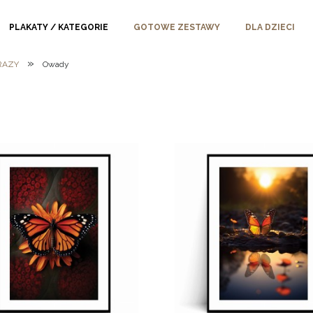
PLAKATY / KATEGORIE
GOTOWE ZESTAWY
DLA DZIECI
»
RAZY
Owady