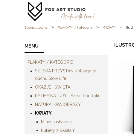
»
»
»
Strona główna
PLAKATY / Kategorie
KWIATY
Ilus
ILUSTR
MENU
PLAKATY / KATEGORIE
SIELSKA PRZYSTAŃ Kolekcja w
duchu Slow Life
OKAZJE I ŚWIĘTA
RYTMY NATURY - Szept Pór Roku
NATURA, KRAJOBRAZY
KWIATY
Minimalistyczne
Bukiety z kwiatami