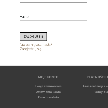
Hasło:
ZALOGUJ SIĘ
Nie pamiętasz hasła?
Zarejestruj się
MOJE KONTO
PŁATNOŚCI I
Twoje zamówienia
Czas realizacji i 
Ustawienia konta
Formy pła
Przechowalnia