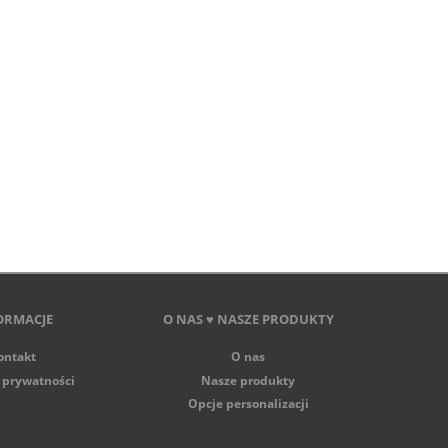
ORMACJE
O NAS ♥ NASZE PRODUKTY
ontakt
O nas
 prywatności
Nasze produkty
Opcje personalizacji