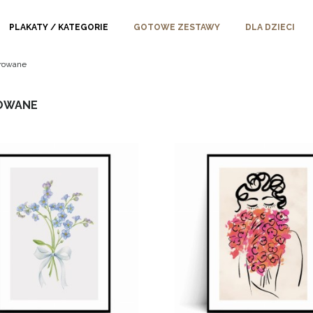
PLAKATY / KATEGORIE
GOTOWE ZESTAWY
DLA DZIECI
trowane
OWANE