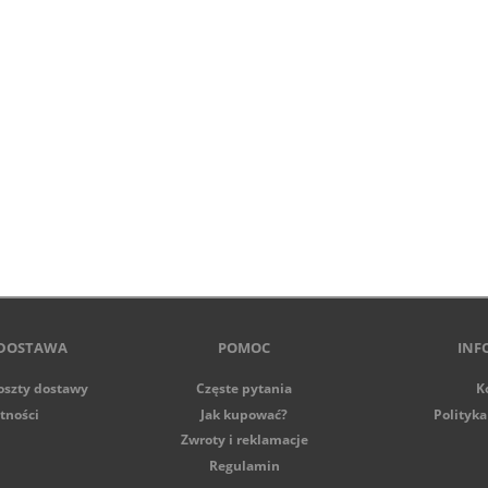
 DOSTAWA
POMOC
INF
koszty dostawy
Częste pytania
K
tności
Jak kupować?
Polityka
Zwroty i reklamacje
Regulamin