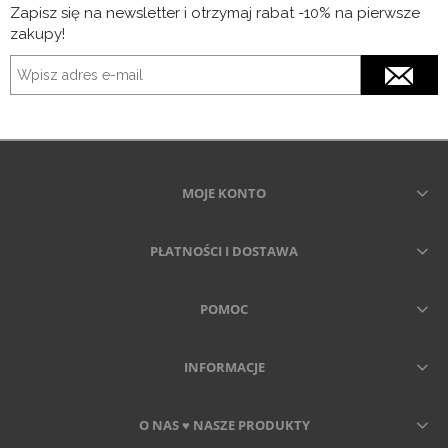
Zapisz się na newsletter i otrzymaj rabat -10% na pierwsze
zakupy!
MOJE KONTO
PŁATNOŚCI I DOSTAWA
POMOC
INFORMACJE
O NAS ♥ NASZE PRODUKTY