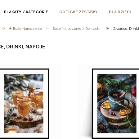
PLAKATY / KATEGORIE
GOTOWE ZESTAWY
DLA DZIECI
»
»
»
★ Boże Narodzenie
Boże Narodzenie / Do kuchni
Grzańce, Drinki
, DRINKI, NAPOJE