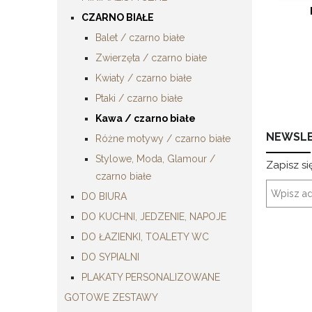
CZARNO BIAŁE
Balet / czarno białe
Zwierzęta / czarno białe
Kwiaty / czarno białe
Ptaki / czarno białe
Kawa / czarno białe
NEWSL
Różne motywy / czarno białe
Stylowe, Moda, Glamour /
Zapisz si
czarno białe
DO BIURA
DO KUCHNI, JEDZENIE, NAPOJE
DO ŁAZIENKI, TOALETY WC
DO SYPIALNI
PLAKATY PERSONALIZOWANE
GOTOWE ZESTAWY