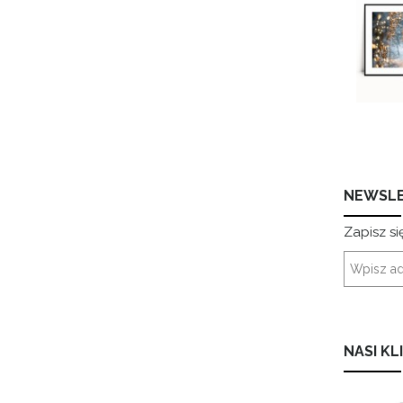
NEWSL
Zapisz si
NASI KL