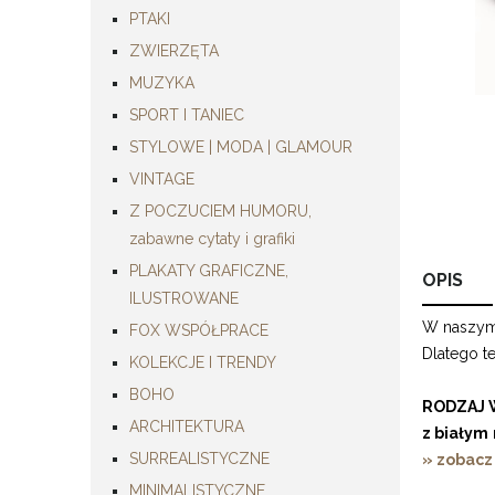
PTAKI
ZWIERZĘTA
MUZYKA
SPORT I TANIEC
STYLOWE | MODA | GLAMOUR
VINTAGE
Z POCZUCIEM HUMORU,
zabawne cytaty i grafiki
PLAKATY GRAFICZNE,
OPIS
ILUSTROWANE
W naszym 
FOX WSPÓŁPRACE
Dlatego t
KOLEKCJE I TRENDY
BOHO
RODZAJ 
ARCHITEKTURA
z białym
SURREALISTYCZNE
» zobacz
MINIMALISTYCZNE