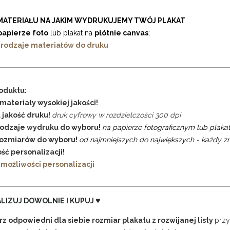
MATERIAŁU NA JAKIM WYDRUKUJEMY TWÓJ PLAKAT
papierze foto
lub plakat na
płótnie canvas
;
 rodzaje materiałów do druku
oduktu:
materiały wysokiej jakości!
 jakość druku!
druk cyfrowy w rozdzielczości 300 dpi
rodzaje wydruku do wyboru!
na papierze fotograficznym lub plakat
rozmiarów do wyboru!
od najmniejszych do największych - każdy zn
ść personalizacji!
 możliwości personalizacji
♥
LIZUJ DOWOLNIE I KUPUJ
rz odpowiedni dla siebie rozmiar plakatu z rozwijanej listy
przy