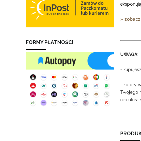
eksponują
» zobacz
FORMY PŁATNOŚCI
UWAGA:
- kupujes
- kolory 
Twojego m
nienatural
PRODUK