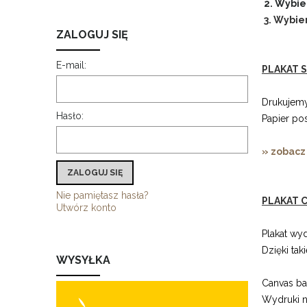
2. Wybie
3. Wybie
ZALOGUJ SIĘ
E-mail:
PLAKAT S
Drukujemy
Hasło:
Papier po
» zobacz
ZALOGUJ SIĘ
Nie pamiętasz hasła?
PLAKAT C
Utwórz konto
Plakat wy
Dzięki ta
WYSYŁKA
Canvas b
Wydruki n