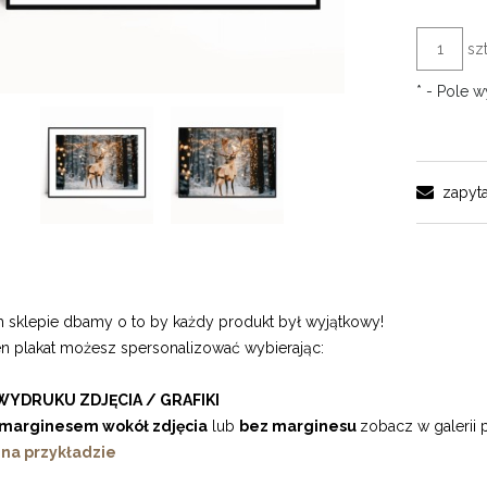
szt
*
- Pole 
zapyta
sklepie dbamy o to by każdy produkt był wyjątkowy!
en plakat możesz spersonalizować wybierając:
WYDRUKU ZDJĘCIA / GRAFIKI
marginesem wokół zdjęcia
lub
bez marginesu
zobacz w galerii 
 na przykładzie