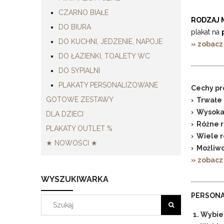
CZARNO BIAŁE
RODZAJ 
DO BIURA
plakat na
DO KUCHNI, JEDZENIE, NAPOJE
» zobacz
DO ŁAZIENKI, TOALETY WC
DO SYPIALNI
PLAKATY PERSONALIZOWANE
Cechy pr
GOTOWE ZESTAWY
› Trwałe 
› Wysoka
DLA DZIECI
› Różne 
PLAKATY OUTLET %
› Wiele 
★ NOWOŚCI ★
› Możliwo
» zobacz
WYSZUKIWARKA
PERSONA
1. Wybie