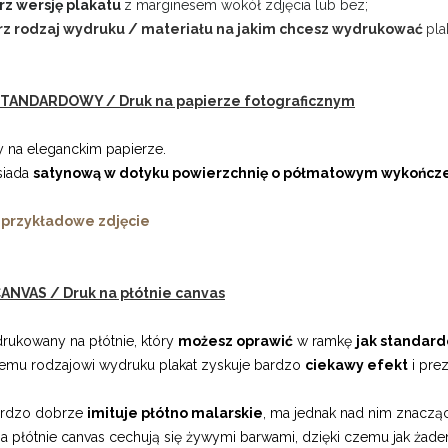
rz wersję plakatu
z marginesem wokół zdjęcia lub bez;
rz rodzaj wydruku / materiału na jakim chcesz wydrukować
pla
TANDARDOWY / Druk na papierze fotograficznym
 na eleganckim papierze.
siada
satynową w dotyku powierzchnię o półmatowym wykończ
 przykładowe zdjęcie
ANVAS / Druk na płótnie canvas
drukowany na płótnie, który
możesz oprawić
w ramkę
jak standard
kiemu rodzajowi wydruku plakat zyskuje bardzo
ciekawy efekt
i prez
ardzo dobrze
imituje płótno malarskie
, ma jednak nad nim znacząc
a płótnie canvas cechują się żywymi barwami, dzięki czemu jak żade