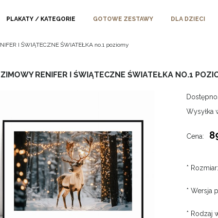
PLAKATY / KATEGORIE
GOTOWE ZESTAWY
DLA DZIECI
NIFER I ŚWIĄTECZNE ŚWIATEŁKA no.1 poziomy
 ZIMOWY RENIFER I ŚWIĄTECZNE ŚWIATEŁKA NO.1 POZI
Dostępno
Wysyłka 
8
Cena:
*
Rozmiar
*
Wersja p
*
Rodzaj w