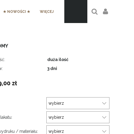
★ NOWOŚCI ★
WIĘCEJ
OMY
ść:
duża ilość
w:
3 dni
9,00 zł
:
lakatu:
ydruku / materiału: