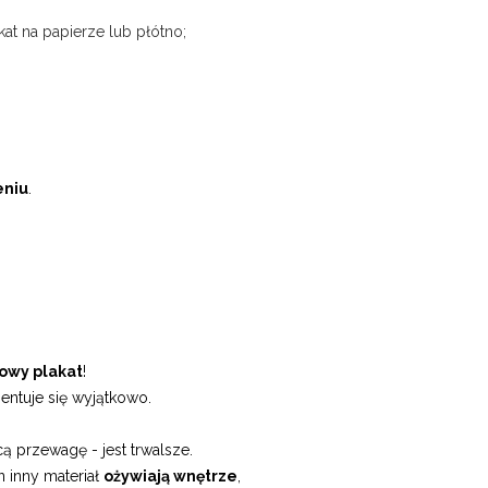
kat na papierze lub płótno;
eniu
.
owy plakat
!
entuje się wyjątkowo.
ą przewagę - jest trwalsze.
n inny materiał
ożywiają wnętrze
,