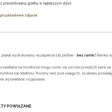
c prezentowaną grafikę w najlepszym stylu!
 przykładowe zdjęcie
z plakat wydrukowany na papierze lub płótnie -
bez ramki !
Ramkę na
wyświetlane na monitorze mogą różnić się od rzeczywistych barw na
onitora lub telefonu. Prosimy weź pod uwagę to, że ekrany posiadają
nie wyświetlane, rozjaśniane.
TY POWIĄZANE