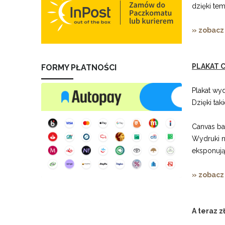
dzięki te
» zobacz
PLAKAT C
FORMY PŁATNOŚCI
Plakat wy
Dzięki ta
Canvas b
Wydruki n
eksponują
» zobacz
A teraz z