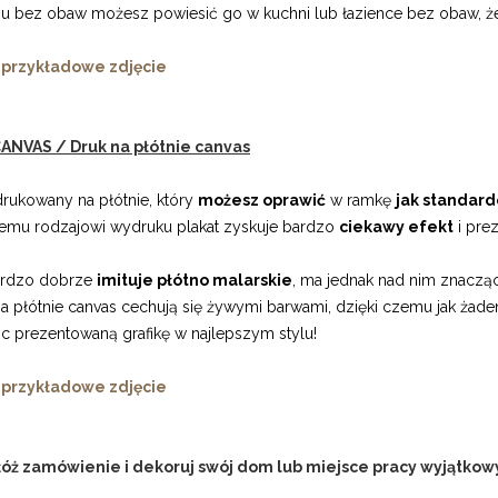
mu bez obaw możesz powiesić go w kuchni lub łazience bez obaw, że 
 przykładowe zdjęcie
ANVAS / Druk na płótnie canvas
drukowany na płótnie, który
możesz oprawić
w ramkę
jak standard
kiemu rodzajowi wydruku plakat zyskuje bardzo
ciekawy efekt
i prez
ardzo dobrze
imituje płótno malarskie
, ma jednak nad nim znacząc
a płótnie canvas cechują się żywymi barwami, dzięki czemu jak żade
c prezentowaną grafikę w najlepszym stylu!
 przykładowe zdjęcie
łóż zamówienie i dekoruj swój dom lub miejsce pracy wyjątkowy