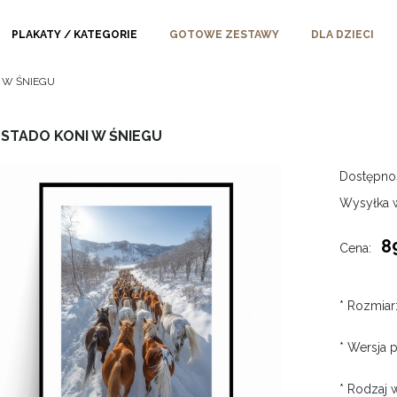
PLAKATY / KATEGORIE
GOTOWE ZESTAWY
DLA DZIECI
I W ŚNIEGU
 STADO KONI W ŚNIEGU
Dostępno
Wysyłka 
8
Cena:
*
Rozmiar
*
Wersja p
*
Rodzaj w