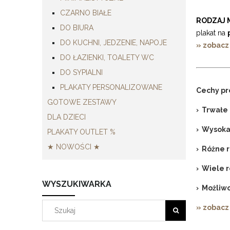
CZARNO BIAŁE
RODZAJ 
DO BIURA
plakat na
DO KUCHNI, JEDZENIE, NAPOJE
» zobacz
DO ŁAZIENKI, TOALETY WC
DO SYPIALNI
PLAKATY PERSONALIZOWANE
Cechy pr
GOTOWE ZESTAWY
› Trwałe 
DLA DZIECI
› Wysoka
PLAKATY OUTLET %
★ NOWOŚCI ★
› Różne 
› Wiele 
WYSZUKIWARKA
› Możliwo
» zobacz