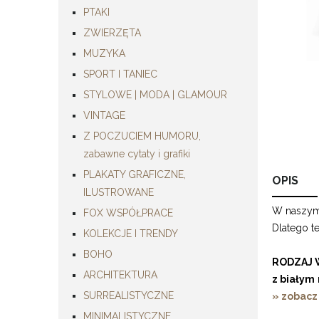
PTAKI
ZWIERZĘTA
MUZYKA
SPORT I TANIEC
STYLOWE | MODA | GLAMOUR
VINTAGE
Z POCZUCIEM HUMORU,
zabawne cytaty i grafiki
PLAKATY GRAFICZNE,
OPIS
ILUSTROWANE
W naszym 
FOX WSPÓŁPRACE
Dlatego t
KOLEKCJE I TRENDY
BOHO
RODZAJ 
ARCHITEKTURA
z białym
SURREALISTYCZNE
» zobacz
MINIMALISTYCZNE