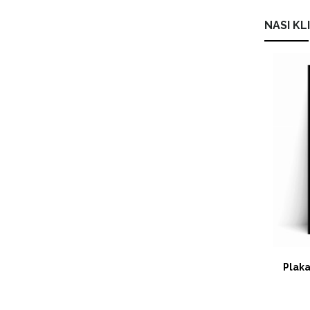
NASI KL
Plakat KAWIARKA BUONGIORNO
Plak
ESPRESSO ITALIANO
89,00 zł