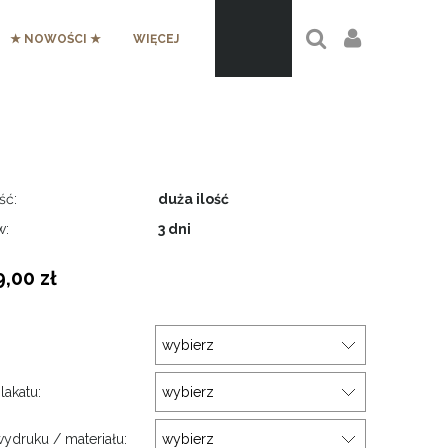
★ NOWOŚCI ★
WIĘCEJ
ść:
duża ilość
w:
3 dni
9,00 zł
:
lakatu:
ydruku / materiału: