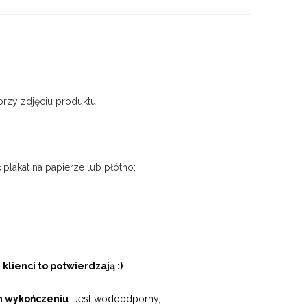
przy zdjęciu produktu;
ć
plakat na papierze lub płótno;
 klienci to potwierdzają :)
m wykończeniu
. Jest wodoodporny,