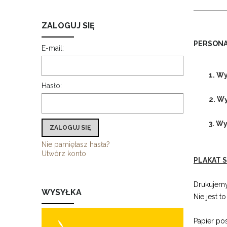
ZALOGUJ SIĘ
PERSONA
E-mail:
1. Wy
Hasło:
2. W
3. W
ZALOGUJ SIĘ
Nie pamiętasz hasła?
Utwórz konto
PLAKAT S
Drukujemy
WYSYŁKA
Nie jest t
Papier po