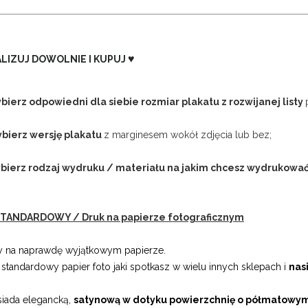
♥
LIZUJ DOWOLNIE I KUPUJ
bierz odpowiedni dla siebie rozmiar plakatu z rozwijanej listy
ybierz wersję plakatu
z marginesem wokół zdjęcia lub bez;
ybierz rodzaj wydruku / materiału na jakim chcesz wydrukowa
TANDARDOWY / Druk na papierze fotograficznym
 na naprawdę wyjątkowym papierze.
o standardowy papier foto jaki spotkasz w wielu innych sklepach i
nasi
siada elegancką,
satynową w dotyku powierzchnię o półmatowy