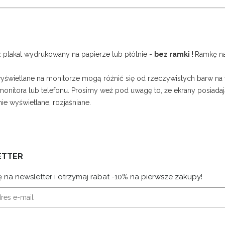
z plakat wydrukowany na papierze lub płótnie -
bez ramki !
Ramkę na
wyświetlane na monitorze mogą różnić się od rzeczywistych barw na
onitora lub telefonu. Prosimy weź pod uwagę to, że ekrany posiadają
nie wyświetlane, rozjaśniane.
ETTER
ę na newsletter i otrzymaj rabat -10% na pierwsze zakupy!