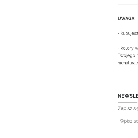
UWAGA:
- kupujes
- kolory 
Twojego m
nienatural
NEWSL
Zapisz si