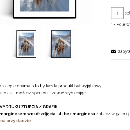
szt
*
- Pole 
zapyta
sklepie dbamy o to by każdy produkt był wyjątkowy!
en plakat możesz spersonalizować wybierając:
WYDRUKU ZDJĘCIA / GRAFIKI
marginesem wokół zdjęcia
lub
bez marginesu
zobacz w galerii 
 na przykładzie