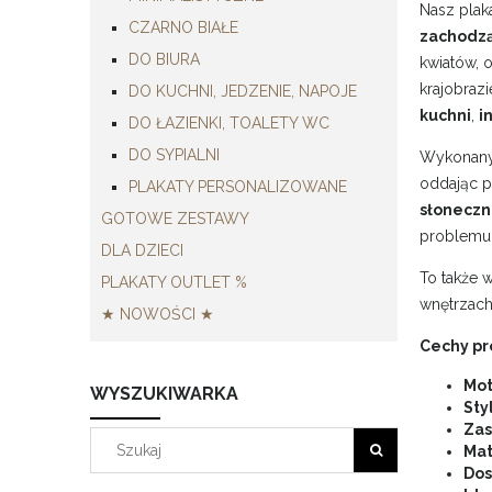
Nasz plak
CZARNO BIAŁE
zachodzą
DO BIURA
kwiatów, 
krajobraz
DO KUCHNI, JEDZENIE, NAPOJE
kuchni
,
i
DO ŁAZIENKI, TOALETY WC
DO SYPIALNI
Wykonany 
oddając p
PLAKATY PERSONALIZOWANE
słoneczni
GOTOWE ZESTAWY
problemu 
DLA DZIECI
To także 
PLAKATY OUTLET %
wnętrzach
★ NOWOŚCI ★
Cechy pr
Mot
WYSZUKIWARKA
Styl
Zas
Mat
Dos