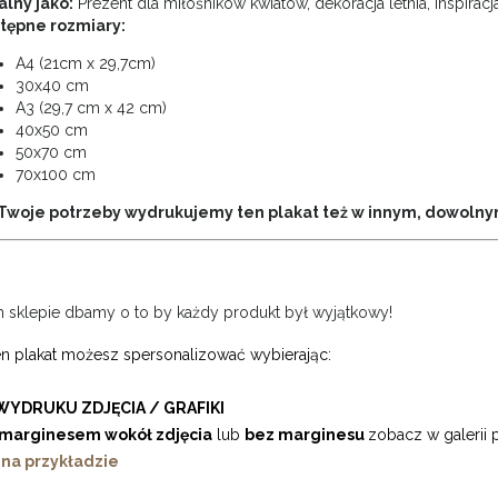
alny jako:
Prezent dla miłośników kwiatów, dekoracja letnia, inspiracj
tępne rozmiary:
A4 (21cm x 29,7cm)
30x40 cm
A3 (29,7 cm x 42 cm)
40x50 cm
50x70 cm
70x100 cm
Twoje potrzeby wydrukujemy ten plakat też w innym, dowolnym
sklepie dbamy o to by każdy produkt był wyjątkowy!
en plakat możesz spersonalizować wybierając:
WYDRUKU ZDJĘCIA / GRAFIKI
marginesem wokół zdjęcia
lub
bez marginesu
zobacz w galerii 
 na przykładzie