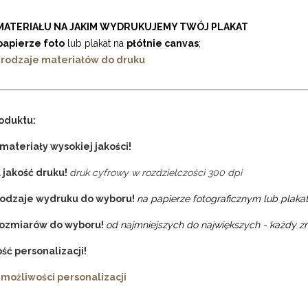
MATERIAŁU NA JAKIM WYDRUKUJEMY TWÓJ PLAKAT
papierze foto
lub plakat na
płótnie canvas
;
 rodzaje materiałów do druku
oduktu:
materiały wysokiej jakości!
 jakość druku!
druk cyfrowy w rozdzielczości 300 dpi
rodzaje wydruku do wyboru!
na papierze fotograficznym lub plakat
rozmiarów do wyboru!
od najmniejszych do największych - każdy zn
ść personalizacji!
 możliwości personalizacji