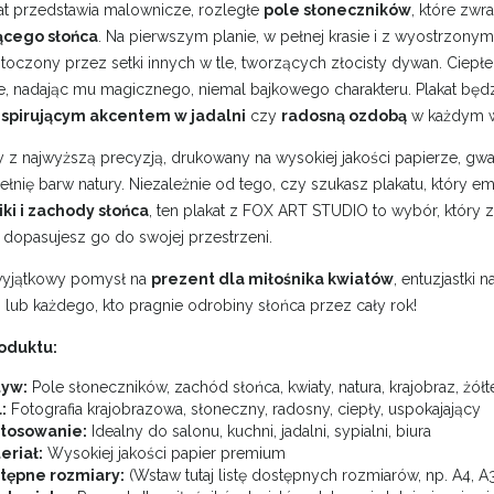
at przedstawia malownicze, rozległe
pole słoneczników
, które zwr
cego słońca
. Na pierwszym planie, w pełnej krasie i z wyostrzonymi
otoczony przez setki innych w tle, tworzących złocisty dywan. Ciepłe
ie, nadając mu magicznego, niemal bajkowego charakteru. Plakat bę
nspirującym akcentem w jadalni
czy
radosną ozdobą
w każdym wn
z najwyższą precyzją, drukowany na wysokiej jakości papierze, gwar
ełnię barw natury. Niezależnie od tego, czy szukasz plakatu, który e
ki i zachody słońca
, ten plakat z FOX ART STUDIO to wybór, który
dopasujesz go do swojej przestrzeni.
wyjątkowy pomysł na
prezent dla miłośnika kwiatów
, entuzjastki 
 lub każdego, kto pragnie odrobiny słońca przez cały rok!
oduktu:
yw:
Pole słoneczników, zachód słońca, kwiaty, natura, krajobraz, żół
:
Fotografia krajobrazowa, słoneczny, radosny, ciepły, uspokajający
tosowanie:
Idealny do salonu, kuchni, jadalni, sypialni, biura
eriał:
Wysokiej jakości papier premium
tępne rozmiary:
(Wstaw tutaj listę dostępnych rozmiarów, np. A4, A