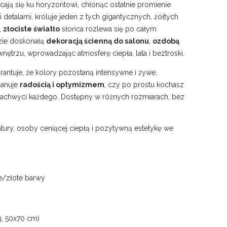
acają się ku horyzontowi, chłonąc ostatnie promienie
 detalami, króluje jeden z tych gigantycznych, żółtych
,
złociste światło
słońca rozlewa się po całym
dzie doskonałą
dekoracją ścienną do salonu
,
ozdobą
ętrzu, wprowadzając atmosferę ciepła, lata i beztroski.
antuje, że kolory pozostaną intensywne i żywe,
manuje
radością i optymizmem
, czy po prostu kochasz
 zachwyci każdego. Dostępny w różnych rozmiarach, bez
natury, osoby ceniącej ciepłą i pozytywną estetykę we
te/złote barwy
3, 50x70 cm)