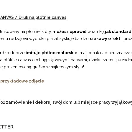
ANVAS / Druk na płótnie canvas
drukowany na płótnie, który
możesz oprawić
w ramkę
jak standard
kiemu rodzajowi wydruku plakat zyskuje bardzo
ciekawy efekt
i prez
ardzo dobrze
imituje płótno malarskie
, ma jednak nad nim znacząc
a płótnie canvas cechują się żywymi barwami, dzięki czemu jak żade
c prezentowaną grafikę w najlepszym stylu!
 przykładowe zdjęcie
łóż zamówienie i dekoruj swój dom lub miejsce pracy wyjątkowy
ETTER