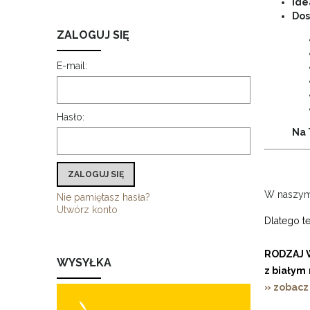
Ide
Dos
ZALOGUJ SIĘ
E-mail:
Hasło:
Na 
ZALOGUJ SIĘ
W naszym 
Nie pamiętasz hasła?
Utwórz konto
Dlatego t
RODZAJ 
WYSYŁKA
z białym
» zobacz