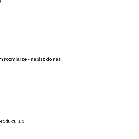
a
 rozmiarze - napisz do nas
produktu lub