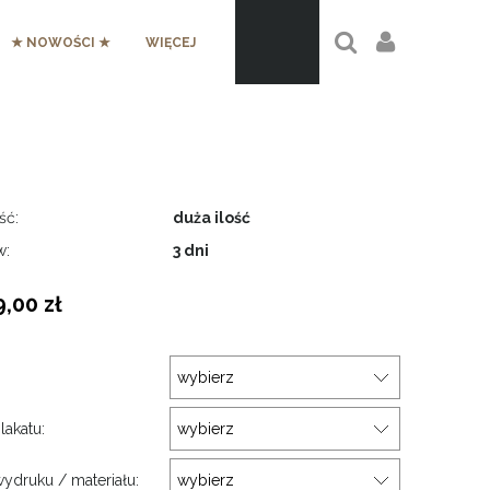
★ NOWOŚCI ★
WIĘCEJ
ść:
duża ilość
w:
3 dni
9,00 zł
:
lakatu:
ydruku / materiału: