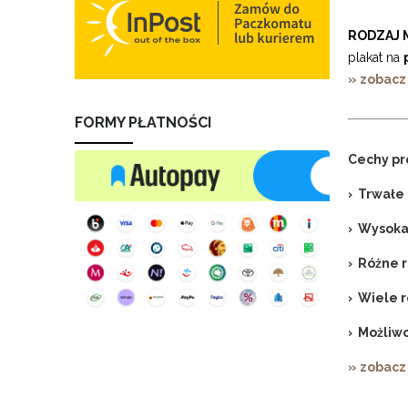
RODZAJ 
plakat na
» zobacz
FORMY PŁATNOŚCI
Cechy pr
› Trwałe 
› Wysoka
› Różne 
› Wiele 
› Możliwo
» zobacz