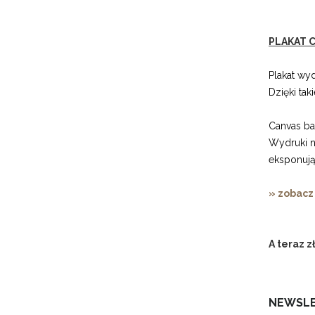
PLAKAT C
Plakat wy
Dzięki ta
Canvas b
Wydruki n
eksponują
» zobacz
A teraz z
NEWSL