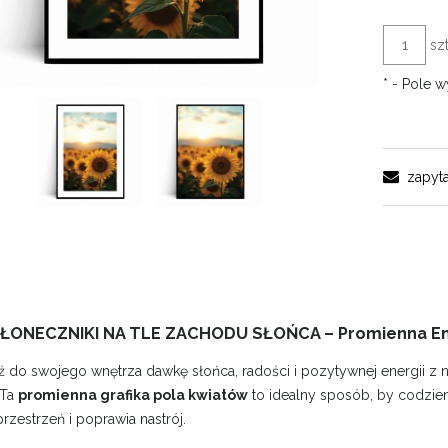
szt
*
- Pole 
zapyta
SŁONECZNIKI NA TLE ZACHODU SŁOŃCA – Promienna En
do swojego wnętrza dawkę słońca, radości i pozytywnej energii z
 Ta
promienna grafika pola kwiatów
to idealny sposób, by codzie
przestrzeń i poprawia nastrój.