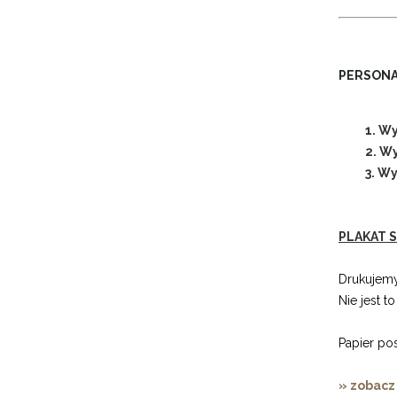
PERSONA
1. Wy
2. W
3. W
PLAKAT S
Drukujemy
Nie jest t
Papier po
» zobacz