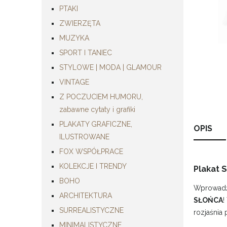
PTAKI
ZWIERZĘTA
MUZYKA
SPORT I TANIEC
STYLOWE | MODA | GLAMOUR
VINTAGE
Z POCZUCIEM HUMORU,
zabawne cytaty i grafiki
PLAKATY GRAFICZNE,
OPIS
ILUSTROWANE
FOX WSPÓŁPRACE
KOLEKCJE I TRENDY
Plakat 
BOHO
Wprowadź 
ARCHITEKTURA
SŁOŃCA
!
SURREALISTYCZNE
rozjaśnia 
MINIMALISTYCZNE