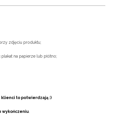
przy zdjęciu produktu;
ć
plakat na papierze lub płótno;
 klienci to potwierdzają :)
m wykończeniu
.