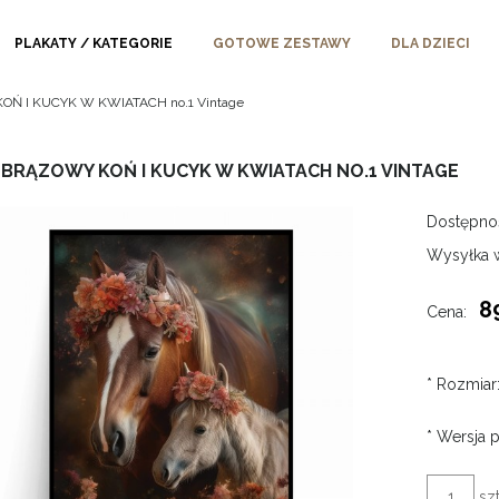
PLAKATY / KATEGORIE
GOTOWE ZESTAWY
DLA DZIECI
OŃ I KUCYK W KWIATACH no.1 Vintage
 BRĄZOWY KOŃ I KUCYK W KWIATACH NO.1 VINTAGE
Dostępno
Wysyłka 
8
Cena:
*
Rozmiar
*
Wersja p
szt