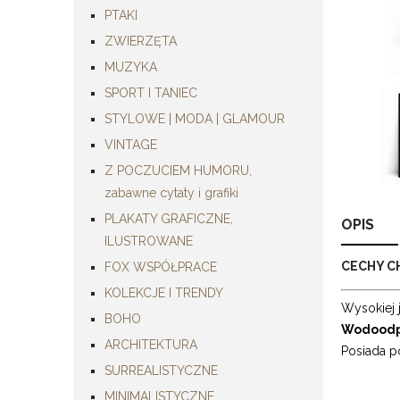
PTAKI
ZWIERZĘTA
MUZYKA
SPORT I TANIEC
STYLOWE | MODA | GLAMOUR
VINTAGE
Z POCZUCIEM HUMORU,
zabawne cytaty i grafiki
PLAKATY GRAFICZNE,
OPIS
ILUSTROWANE
CECHY C
FOX WSPÓŁPRACE
KOLEKCJE I TRENDY
Wysokiej 
BOHO
Wodoodp
ARCHITEKTURA
Posiada p
SURREALISTYCZNE
MINIMALISTYCZNE