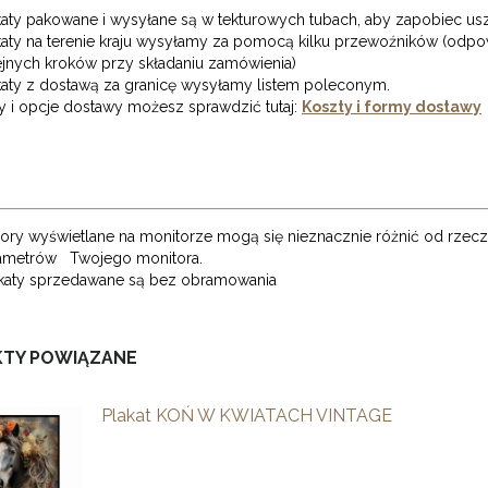
katy pakowane i wysyłane są w tekturowych tubach, aby zapobiec u
katy na terenie kraju wysyłamy za pomocą kilku przewoźników (odp
ejnych kroków przy składaniu zamówienia)
katy z dostawą za granicę wysyłamy listem poleconym.
y i opcje dostawy możesz sprawdzić tutaj:
Koszty i formy dostawy
ory wyświetlane na monitorze mogą się nieznacznie różnić od rzec
ametrów Twojego monitora.
akaty sprzedawane są bez obramowania
TY POWIĄZANE
Plakat KOŃ W KWIATACH VINTAGE