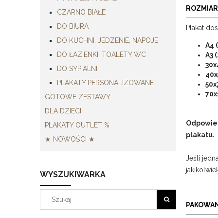
ROZMIAR
CZARNO BIAŁE
DO BIURA
Plakat do
DO KUCHNI, JEDZENIE, NAPOJE
A4 
DO ŁAZIENKI, TOALETY WC
A3 
30x
DO SYPIALNI
40x
PLAKATY PERSONALIZOWANE
50x
70x
GOTOWE ZESTAWY
DLA DZIECI
Odpowied
PLAKATY OUTLET %
plakatu.
★ NOWOŚCI ★
Jeśli jed
jakikolwie
WYSZUKIWARKA
PAKOWAN