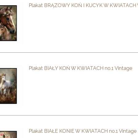
Plakat BRĄZOWY KOŃ I KUCYK W KWIATACH V
Plakat BIAŁY KOŃ W KWIATACH no.1 Vintage
Plakat BIAŁE KONIE W KWIATACH no.1 Vintage