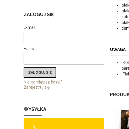
pla
pla
ZALOGUJ SIĘ
kol
pla
E-mail:
cen
Hasło:
UWAGA:
Kol
par
ZALOGUJ SIĘ
Pl
Nie pamiętasz hasła?
Zarejestruj się
PRODUK
WYSYŁKA