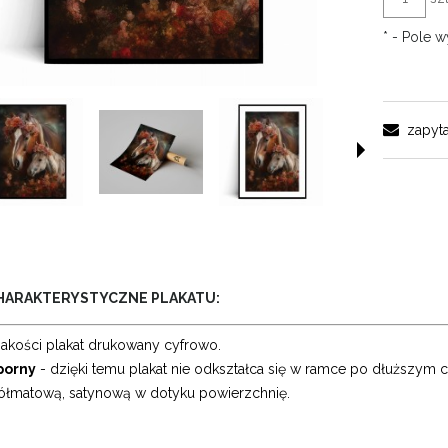
*
- Pole 
zapyta
HARAKTERYSTYCZNE PLAKATU:
jakości plakat drukowany cyfrowo.
orny
- dzięki temu plakat nie odkształca się w ramce po dłuższym cz
ółmatową, satynową w dotyku powierzchnię.