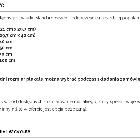
Y:
stępny jest w kilku standardowych i jednocześnie najbardziej popular
(21 cm x 29,7 cm)
(29,7 cm x 42 cm)
40 cm
50 cm
70 cm
100 cm
ni rozmiar plakatu można wybrać podczas składania zamówien
nak wśród dostępnych rozmiarów nie ma takiego, który spełni Twoje 
k inny niż te w ofercie jest opcją bezpłatną).
IE I WYSYŁKA: