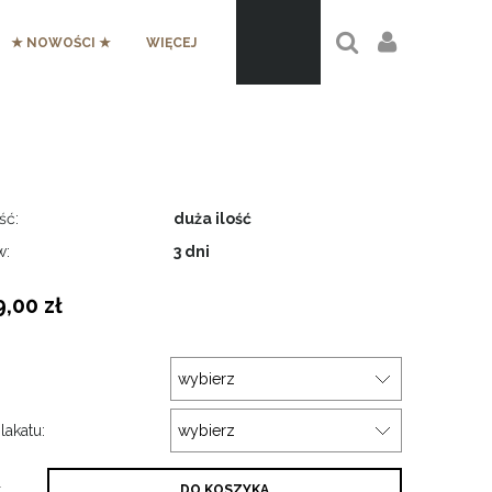
★ NOWOŚCI ★
WIĘCEJ
ść:
duża ilość
w:
3 dni
9,00 zł
:
lakatu:
.
DO KOSZYKA