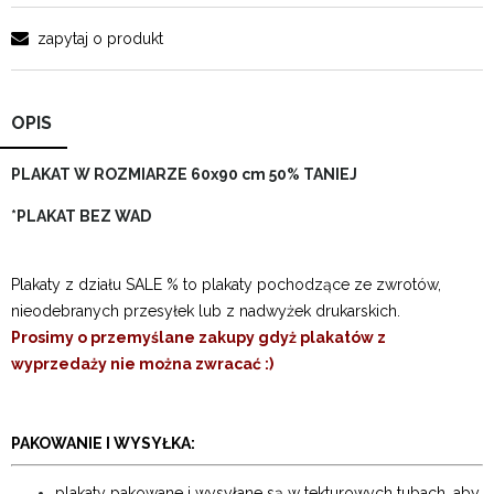
zapytaj o produkt
OPIS
PLAKAT W ROZMIARZE 60x90 cm 50% TANIEJ
*PLAKAT BEZ WAD
Plakaty z działu SALE % to plakaty pochodzące ze zwrotów,
nieodebranych przesyłek lub z nadwyżek drukarskich.
Prosimy o przemyślane zakupy gdyż plakatów z
wyprzedaży nie można zwracać :)
PAKOWANIE I WYSYŁKA:
plakaty pakowane i wysyłane są w tekturowych tubach, aby