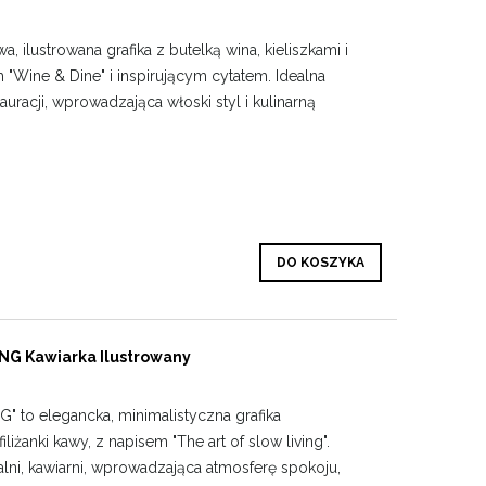
, ilustrowana grafika z butelką wina, kieliszkami i
"Wine & Dine" i inspirującym cytatem. Idealna
tauracji, wprowadzająca włoski styl i kulinarną
DO KOSZYKA
NG Kawiarka Ilustrowany
" to elegancka, minimalistyczna grafika
iliżanki kawy, z napisem "The art of slow living".
alni, kawiarni, wprowadzająca atmosferę spokoju,