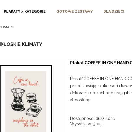
PLAKATY / KATEGORIE
GOTOWE ZESTAWY
DLA DZIECI
 KLIMATY
| WŁOSKIE KLIMATY
Plakat COFFEE IN ONE HAND 
Plakat "COFFEE IN ONE HAND CO
przedstawiająca akcesoria kawowe
dekoracja do kuchni, biura, gab
atmosferę.
Dostępność:
duża ilość
Wysyłka w:
3 dni