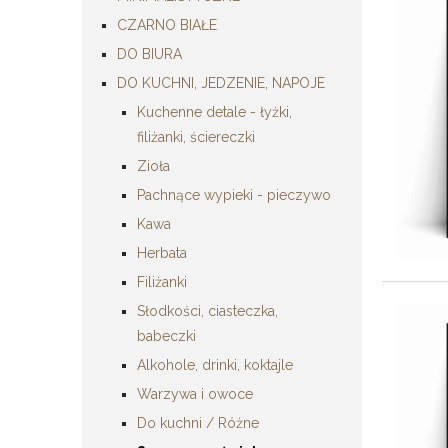
CZARNO BIAŁE
DO BIURA
DO KUCHNI, JEDZENIE, NAPOJE
Kuchenne detale - łyżki,
filiżanki, ściereczki
Zioła
Pachnące wypieki - pieczywo
Kawa
Herbata
Filiżanki
Słodkości, ciasteczka,
babeczki
Alkohole, drinki, koktajle
Warzywa i owoce
Do kuchni / Różne