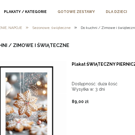
PLAKATY / KATEGORIE
GOTOWE ZESTAWY
DLA DZIECI
»
»
ENIE, NAPOJE
Sezonowe, świąteczne
Do kuchni / Zimowe i świątecz
HNI / ZIMOWE I ŚWIĄTECZNE
Plakat ŚWIĄTECZNY PIERNIC
Dostępność:
duża ilość
Wysyłka w:
3 dni
89,00 zł