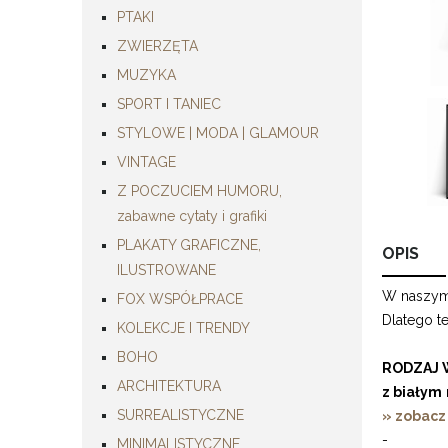
PTAKI
ZWIERZĘTA
MUZYKA
SPORT I TANIEC
STYLOWE | MODA | GLAMOUR
VINTAGE
Z POCZUCIEM HUMORU,
zabawne cytaty i grafiki
PLAKATY GRAFICZNE,
OPIS
ILUSTROWANE
W naszym 
FOX WSPÓŁPRACE
Dlatego t
KOLEKCJE I TRENDY
BOHO
RODZAJ 
ARCHITEKTURA
z białym
SURREALISTYCZNE
» zobacz
-
MINIMALISTYCZNE