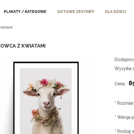
PLAKATY / KATEGORIE
GOTOWE ZESTAWY
DLA DZIECI
WIATAMI
 OWCA Z KWIATAMI
Dostępno
Wysyłka 
8
Cena:
*
Rozmiar
*
Wersja p
*
Rodzaj w