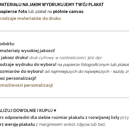
MATERIAŁU NA JAKIM WYDRUKUJEMY TWÓJ PLAKAT
papierze foto
lub plakat na
płótnie canvas
;
 rodzaje materiałów do druku
oduktu:
materiały wysokiej jakości!
 jakość druku!
druk cyfrowy w rozdzielczości 300 dpi
rodzaje wydruku do wyboru!
na papierze fotograficznym lub plakat
rozmiarów do wyboru!
od najmniejszych do największych - każdy zn
ść personalizacji!
 możliwości personalizacji
♥
LIZUJ DOWOLNIE I KUPUJ
rz odpowiedni dla siebie rozmiar plakatu z rozwijanej listy
przy
rz wersję plakatu
z marginesem wokół zdjęcia lub bez;