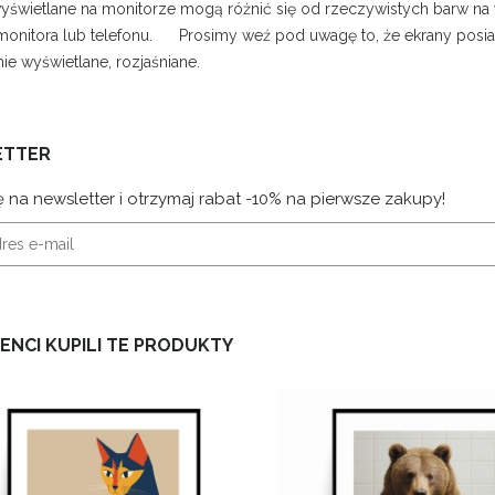
wyświetlane na monitorze mogą różnić się od rzeczywistych barw na
onitora lub telefonu. Prosimy weź pod uwagę to, że ekrany posiada
nie wyświetlane, rozjaśniane.
ETTER
ę na newsletter i otrzymaj rabat -10% na pierwsze zakupy!
IENCI KUPILI TE PRODUKTY