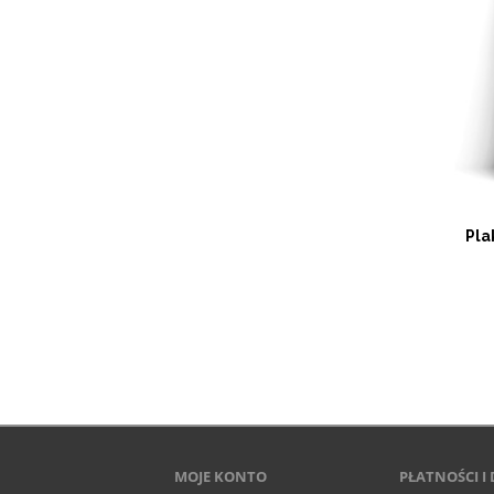
Plakat BAŁTYK
Plak
89,00 zł
DO KOSZYKA
MOJE KONTO
PŁATNOŚCI I