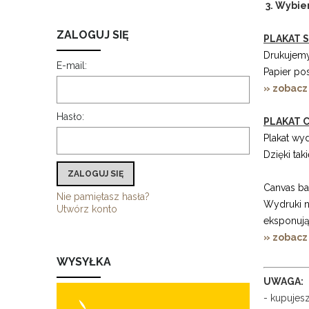
3. Wybie
ZALOGUJ SIĘ
PLAKAT S
Drukujemy
E-mail:
Papier po
» zobacz
Hasło:
PLAKAT C
Plakat wy
Dzięki ta
ZALOGUJ SIĘ
Canvas b
Nie pamiętasz hasła?
Wydruki n
Utwórz konto
eksponują
» zobacz
WYSYŁKA
UWAGA:
- kupujes