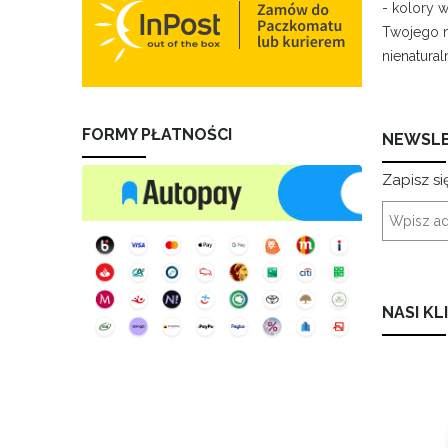
- kolory 
Twojego m
nienatural
FORMY PŁATNOŚCI
NEWSL
Zapisz si
NASI KL