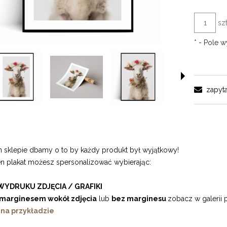
szt
*
- Pole 
zapyta
sklepie dbamy o to by każdy produkt był wyjątkowy!
en plakat możesz spersonalizować wybierając:
WYDRUKU ZDJĘCIA / GRAFIKI
marginesem wokół zdjęcia
lub
bez marginesu
zobacz w galerii 
 na przykładzie