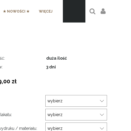
★ NOWOŚCI ★
WIĘCEJ
ść:
duża ilość
w:
3 dni
9,00 zł
:
lakatu:
ydruku / materiału: