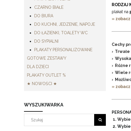
RODZAJ 
CZARNO BIAŁE
plakat na
DO BIURA
» zobacz
DO KUCHNI, JEDZENIE, NAPOJE
DO ŁAZIENKI, TOALETY WC
DO SYPIALNI
Cechy pr
PLAKATY PERSONALIZOWANE
› Trwałe 
GOTOWE ZESTAWY
› Wysoka
› Różne 
DLA DZIECI
› Wiele 
PLAKATY OUTLET %
› Możliwo
★ NOWOŚCI ★
» zobacz
WYSZUKIWARKA
PERSONA
1. Wybie
2. Wybie