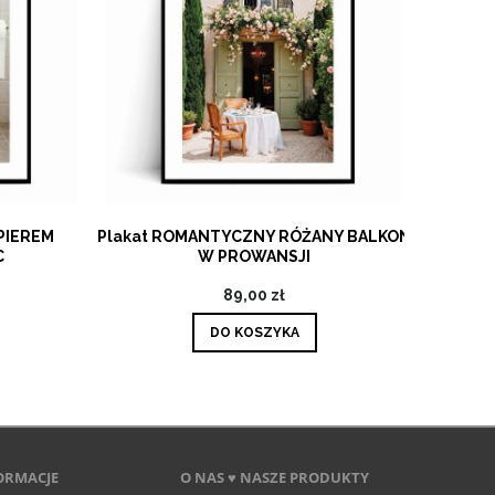
IEREM
Plakat ROMANTYCZNY RÓŻANY BALKON
Plaka
W PROWANSJI
89,00 zł
DO KOSZYKA
ORMACJE
O NAS ♥ NASZE PRODUKTY