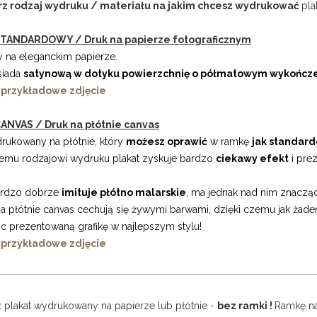
rz rodzaj wydruku / materiału na jakim chcesz wydrukować
pla
TANDARDOWY / Druk na papierze fotograficznym
 na eleganckim papierze.
siada
satynową w dotyku powierzchnię o półmatowym wykończ
 przykładowe zdjęcie
ANVAS / Druk na płótnie canvas
drukowany na płótnie, który
możesz oprawić
w ramkę
jak standard
kiemu rodzajowi wydruku plakat zyskuje bardzo
ciekawy efekt
i prez
ardzo dobrze
imituje płótno malarskie
, ma jednak nad nim znacząc
a płótnie canvas cechują się żywymi barwami, dzięki czemu jak żade
c prezentowaną grafikę w najlepszym stylu!
 przykładowe zdjęcie
z plakat wydrukowany na papierze lub płótnie -
bez ramki !
Ramkę na