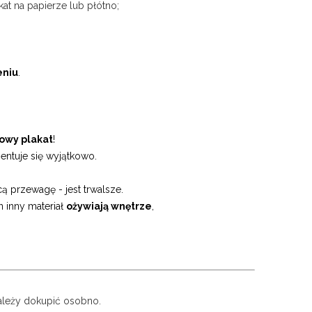
kat na papierze lub płótno;
eniu
.
owy plakat
!
entuje się wyjątkowo.
ą przewagę - jest trwalsze.
n inny materiał
ożywiają wnętrze
,
leży dokupić osobno.