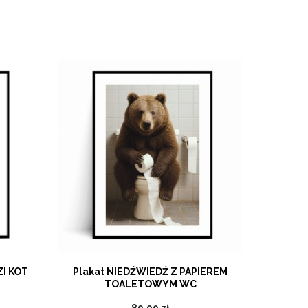
I KOT
Plakat NIEDŹWIEDŹ Z PAPIEREM
Plakat R
TOALETOWYM WC
89,00 zł