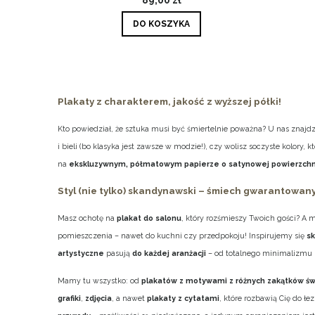
DO KOSZYKA
Plakaty z charakterem, jakość z wyższej półki!
Kto powiedział, że sztuka musi być śmiertelnie poważna? U nas znajd
i bieli (bo klasyka jest zawsze w modzie!), czy wolisz soczyste kolory
na
ekskluzywnym, półmatowym papierze o satynowej powierzchn
Styl (nie tylko) skandynawski – śmiech gwarantowany
Masz ochotę na
plakat do salonu
, który rozśmieszy Twoich gości? A
pomieszczenia – nawet do kuchni czy przedpokoju! Inspirujemy się
s
artystyczne
pasują
do każdej aranżacji
– od totalnego minimalizmu 
Mamy tu wszystko: od
plakatów z motywami z różnych zakątków św
grafiki
,
zdjęcia
, a nawet
plakaty z cytatami
, które rozbawią Cię do łe