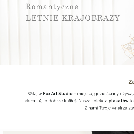
Za
Witaj w
Fox Art Studio
– miejscu, gdzie ściany ożywają
akcentu), to dobrze trafiłeś! Nasza kolekcja
plakatów
to
Z nami Twoje wnętrza zac