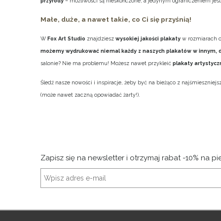
przyrody
– możliwości są nieskończone, a jedynym ograniczeniem jest 
Małe, duże, a nawet takie, co Ci się przyśnią!
W
Fox Art Studio
znajdziesz
wysokiej jakości plakaty
w rozmiarach 
możemy wydrukować niemal każdy z naszych plakatów w innym, 
salonie? Nie ma problemu! Możesz nawet przykleić
plakaty artystyc
Śledź nasze nowości i inspiracje, żeby być na bieżąco z najśmiesznie
(może nawet zaczną opowiadać żarty!).
Zapisz się na newsletter i otrzymaj rabat -10% na p