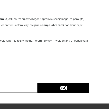
 cm
. A jeśli potrzebujesz czegoś naprawdę specjalnego, to pamiętaj –
 kuchennym stołem, czy potężną
ścianę z obrazami
nad kanapą w
woje wnętrze rozkwitło humorem i stylem! Twoje ściany Ci podziękują