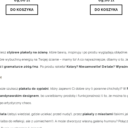
DO KOSZYKA
DO KOSZYKA
ziesz
stylowe plakaty na ścianę
, które bawią, inspirują i po prostu wyglądają obłędni
, które wybuchną energią na Twojej ścianie – mamy to! A co najważniejsze, dbamy o to, 
i i gramaturze 200g/m2
. Po prostu rakieta!
Kolory? Niesamowite! Detale? Wyraźne
!
 może szukasz
plakatu do sypialni
, który zapewni Ci dobre sny (i poranne chichoty)? W
kandynawskim designem
, bo uwielbiamy prostotę i funkcjonalność (i to, że można 
po artystyczny chaos.
iata
(żebyś wiedział, gdzie uciekać przed nudą!), przez
plakaty z miastami
(takimi j
z (albo do refleksji, ale z uśmiechem!). A może stworzysz własną galerię humoru? Połącz