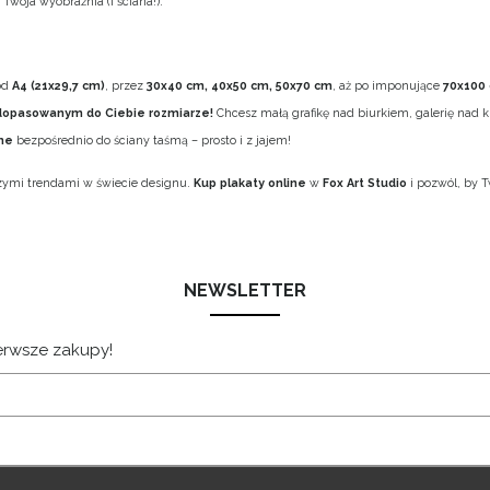
Twoja wyobraźnia (i ściana!).
od
A4 (21x29,7 cm)
, przez
30x40 cm, 40x50 cm, 50x70 cm
, aż po imponujące
70x100
dopasowanym do Ciebie rozmiarze!
Chcesz małą grafikę nad biurkiem, galerię nad
zne
bezpośrednio do ściany taśmą – prosto i z jajem!
jszymi trendami w świecie designu.
Kup plakaty online
w
Fox Art Studio
i pozwól, by T
NEWSLETTER
ierwsze zakupy!