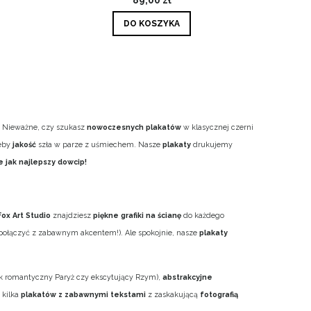
DO KOSZYKA
e. Nieważne, czy szukasz
nowoczesnych plakatów
w klasycznej czerni
żeby
jakość
szła w parze z uśmiechem. Nasze
plakaty
drukujemy
 jak najlepszy dowcip!
Fox Art Studio
znajdziesz
piękne grafiki na ścianę
do każdego
to połączyć z zabawnym akcentem!). Ale spokojnie, nasze
plakaty
ak romantyczny Paryż czy ekscytujący Rzym),
abstrakcyjne
 kilka
plakatów z zabawnymi tekstami
z zaskakującą
fotografią