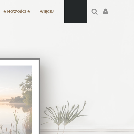
★ NOWOŚCI ★
WIĘCEJ