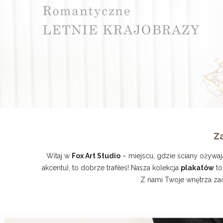
Za
Witaj w
Fox Art Studio
– miejscu, gdzie ściany ożywają
akcentu), to dobrze trafiłeś! Nasza kolekcja
plakatów
to
Z nami Twoje wnętrza zac