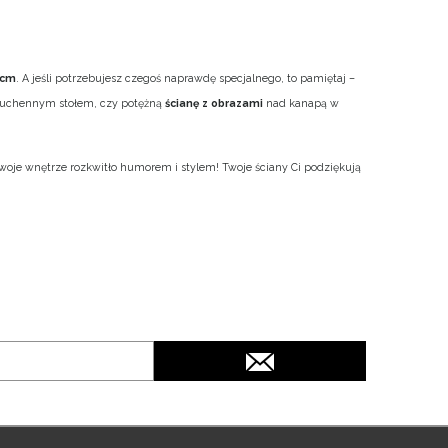
 cm
. A jeśli potrzebujesz czegoś naprawdę specjalnego, to pamiętaj –
 kuchennym stołem, czy potężną
ścianę z obrazami
nad kanapą w
woje wnętrze rozkwitło humorem i stylem! Twoje ściany Ci podziękują