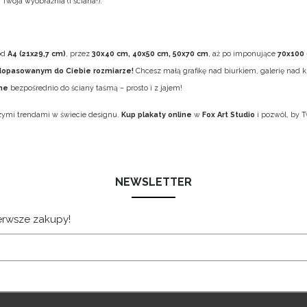
Twoja wyobraźnia (i ściana!).
od
A4 (21x29,7 cm)
, przez
30x40 cm, 40x50 cm, 50x70 cm
, aż po imponujące
70x100
dopasowanym do Ciebie rozmiarze!
Chcesz małą grafikę nad biurkiem, galerię nad
zne
bezpośrednio do ściany taśmą – prosto i z jajem!
jszymi trendami w świecie designu.
Kup plakaty online
w
Fox Art Studio
i pozwól, by T
NEWSLETTER
ierwsze zakupy!