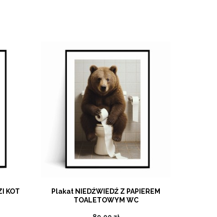
I KOT
Plakat NIEDŹWIEDŹ Z PAPIEREM
Plakat R
TOALETOWYM WC
89,00 zł