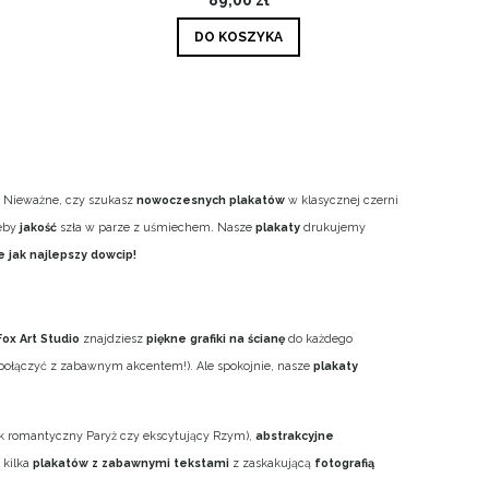
DO KOSZYKA
e. Nieważne, czy szukasz
nowoczesnych plakatów
w klasycznej czerni
żeby
jakość
szła w parze z uśmiechem. Nasze
plakaty
drukujemy
 jak najlepszy dowcip!
Fox Art Studio
znajdziesz
piękne grafiki na ścianę
do każdego
to połączyć z zabawnym akcentem!). Ale spokojnie, nasze
plakaty
ak romantyczny Paryż czy ekscytujący Rzym),
abstrakcyjne
 kilka
plakatów z zabawnymi tekstami
z zaskakującą
fotografią