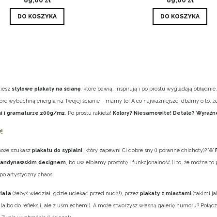
DO KOSZYKA
DO KOSZYKA
ziesz
stylowe plakaty na ścianę
, które bawią, inspirują i po prostu wyglądają obłędni
, które wybuchną energią na Twojej ścianie – mamy to! A co najważniejsze, dbamy o to, 
i i gramaturze 200g/m2
. Po prostu rakieta!
Kolory? Niesamowite! Detale? Wyraźne
!
 może szukasz
plakatu do sypialni
, który zapewni Ci dobre sny (i poranne chichoty)? W
kandynawskim designem
, bo uwielbiamy prostotę i funkcjonalność (i to, że można 
po artystyczny chaos.
iata
(żebyś wiedział, gdzie uciekać przed nudą!), przez
plakaty z miastami
(takimi j
z (albo do refleksji, ale z uśmiechem!). A może stworzysz własną galerię humoru? Połącz