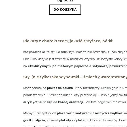
DO KOSZYKA
Plakaty z charakterem, jakość z wyższej półki!
Kto powiedział, że sztuka musi być śmiertelnie poważna? U nas znajd
i bieli (bo klasyka jest zawsze w modzie!), czy wolisz soczyste kolory
na
ekskluzywnym, półmatowym papierze o satynowej powierzchn
Styl (nie tylko) skandynawski – śmiech gwarantowany
Masz ochotę na
plakat do salonu
, który rozśmieszy Twoich gości? A
pomieszczenia – nawet do kuchni czy przedpokoju! Inspirujemy się
s
artystyczne
pasują
do każdej aranżacji
– od totalnego minimalizmu 
Mamy tu wszystko: od
plakatów z motywami z różnych zakątków św
grafiki
,
zdjęcia
, a nawet
plakaty z cytatami
, które rozbawią Cię do łe