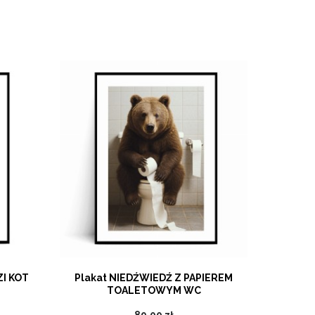
I KOT
Plakat NIEDŹWIEDŹ Z PAPIEREM
Plakat R
TOALETOWYM WC
89,00 zł