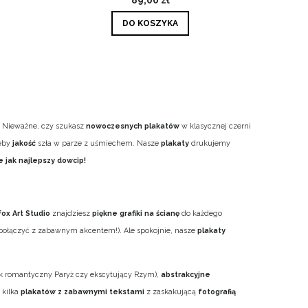
DO KOSZYKA
e. Nieważne, czy szukasz
nowoczesnych plakatów
w klasycznej czerni
żeby
jakość
szła w parze z uśmiechem. Nasze
plakaty
drukujemy
 jak najlepszy dowcip!
Fox Art Studio
znajdziesz
piękne grafiki na ścianę
do każdego
to połączyć z zabawnym akcentem!). Ale spokojnie, nasze
plakaty
ak romantyczny Paryż czy ekscytujący Rzym),
abstrakcyjne
 kilka
plakatów z zabawnymi tekstami
z zaskakującą
fotografią