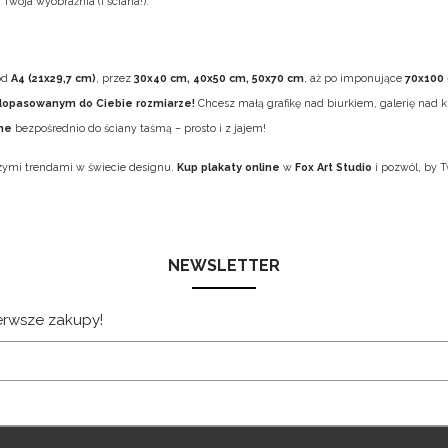
Twoja wyobraźnia (i ściana!).
od
A4 (21x29,7 cm)
, przez
30x40 cm, 40x50 cm, 50x70 cm
, aż po imponujące
70x100
dopasowanym do Ciebie rozmiarze!
Chcesz małą grafikę nad biurkiem, galerię nad
zne
bezpośrednio do ściany taśmą – prosto i z jajem!
jszymi trendami w świecie designu.
Kup plakaty online
w
Fox Art Studio
i pozwól, by T
NEWSLETTER
ierwsze zakupy!