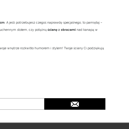
 cm
. A jeśli potrzebujesz czegoś naprawdę specjalnego, to pamiętaj –
 kuchennym stołem, czy potężną
ścianę z obrazami
nad kanapą w
woje wnętrze rozkwitło humorem i stylem! Twoje ściany Ci podziękują