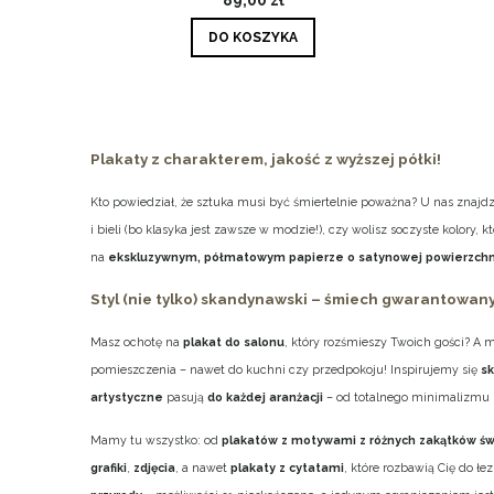
DO KOSZYKA
Plakaty z charakterem, jakość z wyższej półki!
Kto powiedział, że sztuka musi być śmiertelnie poważna? U nas znajd
i bieli (bo klasyka jest zawsze w modzie!), czy wolisz soczyste kolory
na
ekskluzywnym, półmatowym papierze o satynowej powierzchn
Styl (nie tylko) skandynawski – śmiech gwarantowany
Masz ochotę na
plakat do salonu
, który rozśmieszy Twoich gości? A
pomieszczenia – nawet do kuchni czy przedpokoju! Inspirujemy się
s
artystyczne
pasują
do każdej aranżacji
– od totalnego minimalizmu 
Mamy tu wszystko: od
plakatów z motywami z różnych zakątków św
grafiki
,
zdjęcia
, a nawet
plakaty z cytatami
, które rozbawią Cię do łe