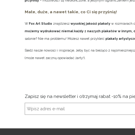
przyrody
– możliwości są nieskończone, a jedynym ograniczeniem jest 
Małe, duże, a nawet takie, co Ci się przyśnią!
W
Fox Art Studio
znajdziesz
wysokiej jakości plakaty
w rozmiarach 
możemy wydrukować niemal każdy z naszych plakatów w innym, 
salonie? Nie ma problemu! Możesz nawet przykleić
plakaty artystyc
Śledź nasze nowości i inspiracje, żeby być na bieżąco z najśmiesznie
(może nawet zaczną opowiadać żarty!).
Zapisz się na newsletter i otrzymaj rabat -10% na p