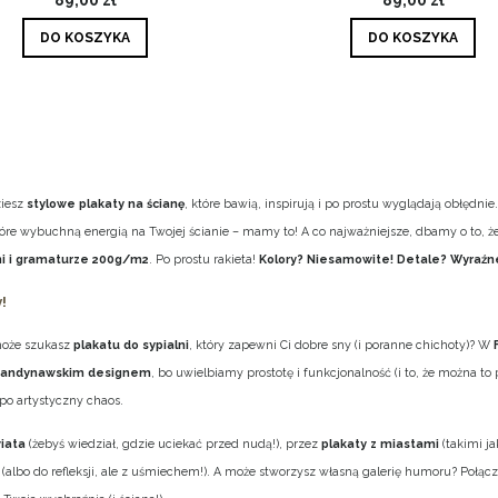
DO KOSZYKA
DO KOSZYKA
ziesz
stylowe plakaty na ścianę
, które bawią, inspirują i po prostu wyglądają obłędni
, które wybuchną energią na Twojej ścianie – mamy to! A co najważniejsze, dbamy o to, 
i i gramaturze 200g/m2
. Po prostu rakieta!
Kolory? Niesamowite! Detale? Wyraźne
!
 może szukasz
plakatu do sypialni
, który zapewni Ci dobre sny (i poranne chichoty)? W
kandynawskim designem
, bo uwielbiamy prostotę i funkcjonalność (i to, że można 
po artystyczny chaos.
iata
(żebyś wiedział, gdzie uciekać przed nudą!), przez
plakaty z miastami
(takimi j
z (albo do refleksji, ale z uśmiechem!). A może stworzysz własną galerię humoru? Połącz