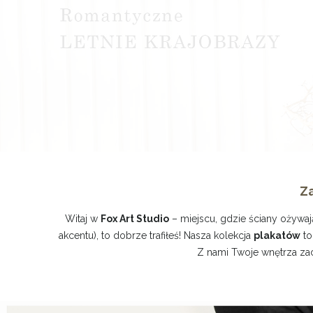
Za
Witaj w
Fox Art Studio
– miejscu, gdzie ściany ożywają
akcentu), to dobrze trafiłeś! Nasza kolekcja
plakatów
to
Z nami Twoje wnętrza zac