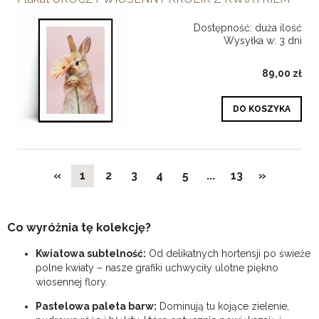
Dostępność:
duża ilość
Wysyłka w:
3 dni
89,00 zł
DO KOSZYKA
«
1
2
3
4
5
...
13
»
Co wyróżnia tę kolekcję?
Kwiatowa subtelność:
Od delikatnych hortensji po świeże
polne kwiaty – nasze grafiki uchwyciły ulotne piękno
wiosennej flory.
Pastelowa paleta barw:
Dominują tu kojące zielenie,