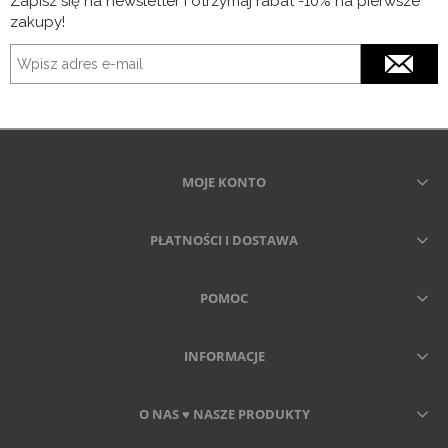
Zapisz się na newsletter i otrzymaj rabat -10% na pierwsze
zakupy!
MOJE KONTO
PŁATNOŚCI I DOSTAWA
POMOC
INFORMACJE
O NAS ♥ NASZE PRODUKTY