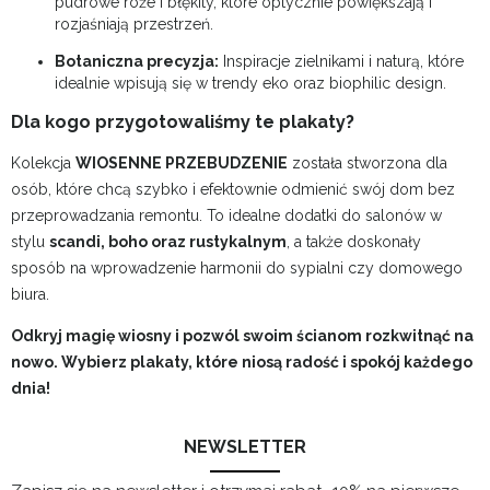
pudrowe róże i błękity, które optycznie powiększają i
rozjaśniają przestrzeń.
Botaniczna precyzja:
Inspiracje zielnikami i naturą, które
idealnie wpisują się w trendy eko oraz biophilic design.
Dla kogo przygotowaliśmy te plakaty?
Kolekcja
WIOSENNE PRZEBUDZENIE
została stworzona dla
osób, które chcą szybko i efektownie odmienić swój dom bez
przeprowadzania remontu. To idealne dodatki do salonów w
stylu
scandi, boho oraz rustykalnym
, a także doskonały
sposób na wprowadzenie harmonii do sypialni czy domowego
biura.
Odkryj magię wiosny i pozwól swoim ścianom rozkwitnąć na
nowo. Wybierz plakaty, które niosą radość i spokój każdego
dnia!
NEWSLETTER