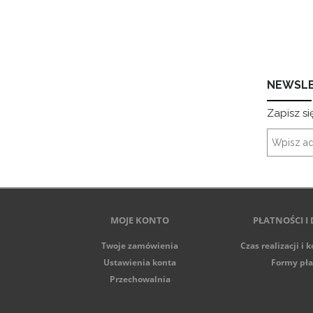
NEWSL
Zapisz si
MOJE KONTO
PŁATNOŚCI I
Twoje zamówienia
Czas realizacji i 
Ustawienia konta
Formy pła
Przechowalnia