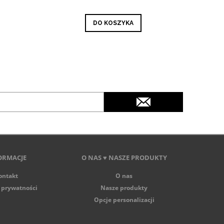
DO KOSZYKA
ORMACJE
O NAS ♥ NASZE PRODUKTY
ontakt
O nas
 prywatności
Nasze produkty
Opcje personalizacji