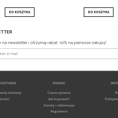
DO KOSZYKA
DO KOSZYKA
ETTER
ę na newsletter i otrzymaj rabat -10% na pierwsze zakupy!
 DOSTAWA
POMOC
INF
koszty dostawy
Częste pytania
K
tności
Jak kupować?
Polityka
Zwroty i reklamacje
Regulamin